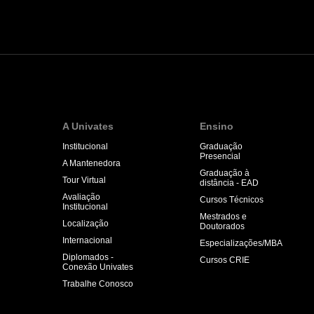
A Univates
Ensino
Institucional
Graduação
Presencial
A Mantenedora
Graduação à
Tour Virtual
distância - EAD
Avaliação
Cursos Técnicos
Institucional
Mestrados e
Localização
Doutorados
Internacional
Especializações/MBA
Diplomados -
Cursos CRIE
Conexão Univates
Trabalhe Conosco