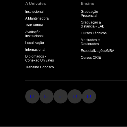
A Univates
Ensino
Institucional
Graduação
Presencial
A Mantenedora
Graduação à
Tour Virtual
distância - EAD
Avaliação
Cursos Técnicos
Institucional
Mestrados e
Localização
Doutorados
Internacional
Especializações/MBA
Diplomados -
Cursos CRIE
Conexão Univates
Trabalhe Conosco
E!
E!
E!
E!
E!