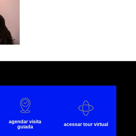
agendar visita
acessar tour virtual
guiada