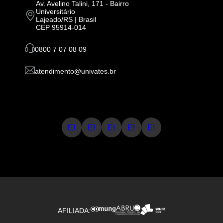
Av. Avelino Talini, 171 - Bairro
Universitário
Lajeado/RS | Brasil
CEP 95914-014
0800 7 07 08 09
atendimento@univates.br
E!
E!
E!
E!
E!
AFILIADA: