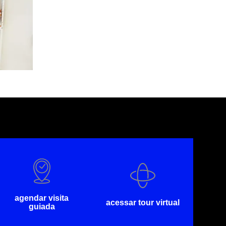
agendar visita
acessar tour virtual
guiada