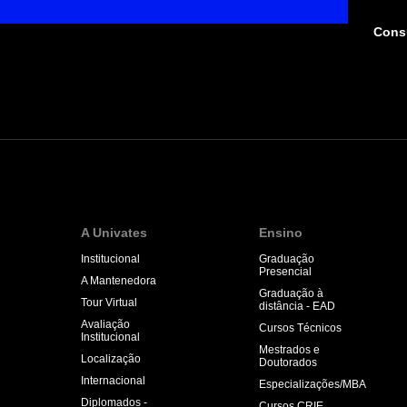
Consu
A Univates
Ensino
Institucional
Graduação
Presencial
A Mantenedora
Graduação à
Tour Virtual
distância - EAD
Avaliação
Cursos Técnicos
Institucional
Mestrados e
Localização
Doutorados
Internacional
Especializações/MBA
Diplomados -
Cursos CRIE