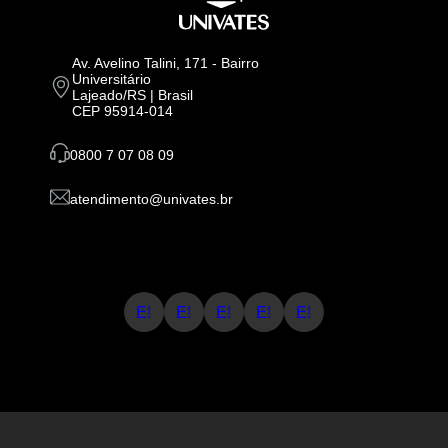
Av. Avelino Talini, 171 - Bairro
Universitário
Lajeado/RS | Brasil
CEP 95914-014
0800 7 07 08 09
atendimento@univates.br
E!
E!
E!
E!
E!