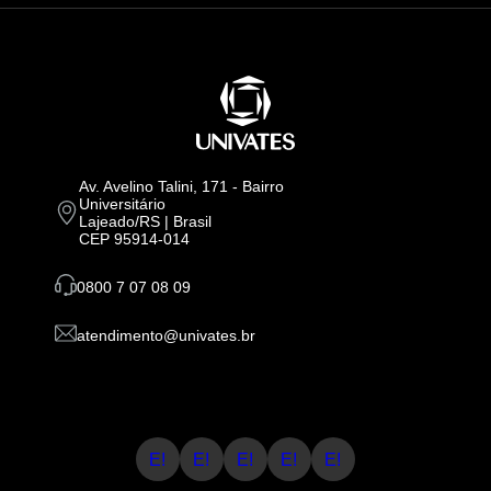
Av. Avelino Talini, 171 - Bairro
Universitário
Lajeado/RS | Brasil
CEP 95914-014
0800 7 07 08 09
atendimento@univates.br
E!
E!
E!
E!
E!