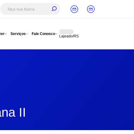
zer
Serviços
Fale Conosco
Lajeado/RS
na II