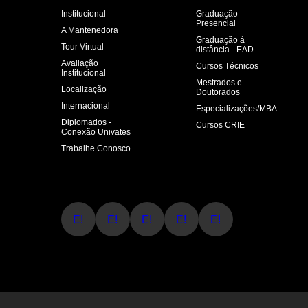
Institucional
Graduação
Presencial
A Mantenedora
Graduação à
Tour Virtual
distância - EAD
Avaliação
Cursos Técnicos
Institucional
Mestrados e
Localização
Doutorados
Internacional
Especializações/MBA
Diplomados -
Cursos CRIE
Conexão Univates
Trabalhe Conosco
E!
E!
E!
E!
E!