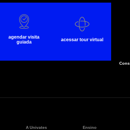
agendar visita
acessar tour virtual
guiada
Consu
A Univates
Ensino