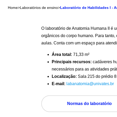
Home
>
Laboratórios de ensino
>
Laboratório de Habilidades I - 
O laboratório de Anatomia Humana II é u
orgânicos do corpo humano. Para tanto,
aulas. Conta com um espaço para atend
Área total:
71,33 m²
Principais recursos:
cadáveres hum
necessários para as atividades pr
Localização:
Sala 215 do prédio 8 
E-mail:
labanatomia@univates.br
Normas do laboratório