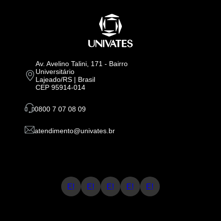
Av. Avelino Talini, 171 - Bairro
Universitário
Lajeado/RS | Brasil
CEP 95914-014
0800 7 07 08 09
atendimento@univates.br
E!
E!
E!
E!
E!