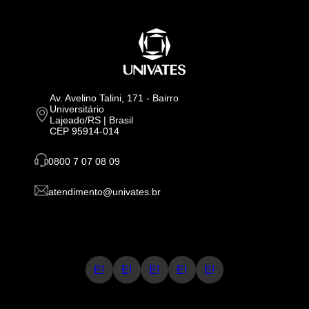
Av. Avelino Talini, 171 - Bairro
Universitário
Lajeado/RS | Brasil
CEP 95914-014
0800 7 07 08 09
atendimento@univates.br
E!
E!
E!
E!
E!