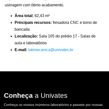
usinagem com ótimo acabamento.
Área total:
62,43 m²
Principais recursos:
fresadora CNC e torno de
bancada
Localização:
Sala 105 do prédio 17 - Salas de
aula e laboratórios
E-mail:
labmecanica@univates.br
Conheça
a Univates
Conheça os nossos inúmeros laboratórios e passeie por nossas