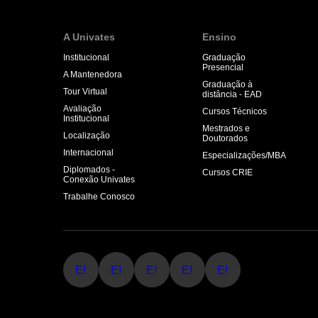
A Univates
Ensino
Institucional
Graduação
Presencial
A Mantenedora
Graduação à
Tour Virtual
distância - EAD
Avaliação
Cursos Técnicos
Institucional
Mestrados e
Localização
Doutorados
Internacional
Especializações/MBA
Diplomados -
Cursos CRIE
Conexão Univates
Trabalhe Conosco
E!
E!
E!
E!
E!