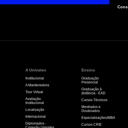
Consu
A Univates
Ensino
Institucional
Graduação
Presencial
A Mantenedora
Graduação à
Tour Virtual
distância - EAD
Avaliação
Cursos Técnicos
Institucional
Mestrados e
Localização
Doutorados
Internacional
Especializações/MBA
Diplomados -
Cursos CRIE
Conexão Univates