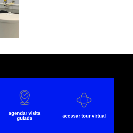
agendar visita
acessar tour virtual
guiada