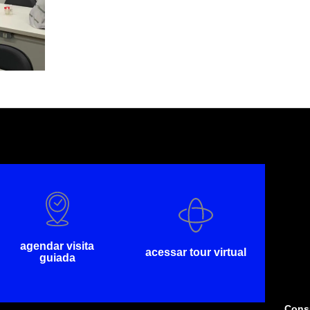
agendar visita
acessar tour virtual
guiada
Consu