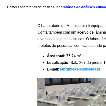
Home
>
Laboratórios de ensino
>
Laboratórios de Análises Clínic
O Laboratório de Microscopia é equipado
Conta também com um acervo de lâminas p
diversas disciplinas clínicas. O laborató
projetos de pesquisa, com capacidade pa
Área total:
76,74 m²
Localização:
Sala 207 do prédio 16
E-mail:
labclinicas@univates.br