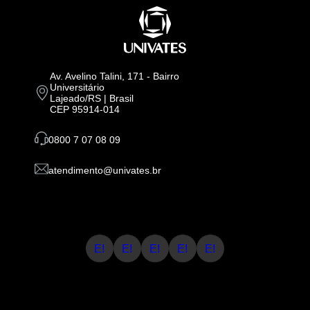
Av. Avelino Talini, 171 - Bairro
Universitário
Lajeado/RS | Brasil
CEP 95914-014
0800 7 07 08 09
atendimento@univates.br
E!
E!
E!
E!
E!