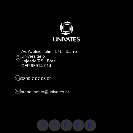
Av. Avelino Talini, 171 - Bairro
Universitário
Lajeado/RS | Brasil
CEP 95914-014
0800 7 07 08 09
atendimento@univates.br
E!
E!
E!
E!
E!