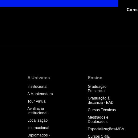
Consu
A Univates
Ensino
Institucional
Graduação
Presencial
A Mantenedora
Graduação à
Tour Virtual
distância - EAD
Avaliação
Cursos Técnicos
Institucional
Mestrados e
Localização
Doutorados
Internacional
Especializações/MBA
Diplomados -
Cursos CRIE