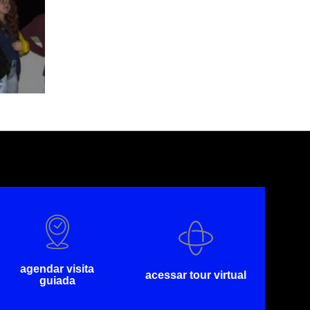
agendar visita
acessar tour virtual
guiada