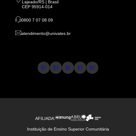
Lajeado/RS | Brasil
CEP 95914-014
0800 7 07 08 09
atendimento@univates.br
E!
E!
E!
E!
E!
AFILIADA:
Instituição de Ensino Superior Comunitária