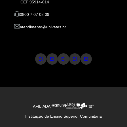
CEP 95914-014
0800 7 07 08 09
atendimento@univates.br
E!
E!
E!
E!
E!
AFILIADA:
Instituição de Ensino Superior Comunitária