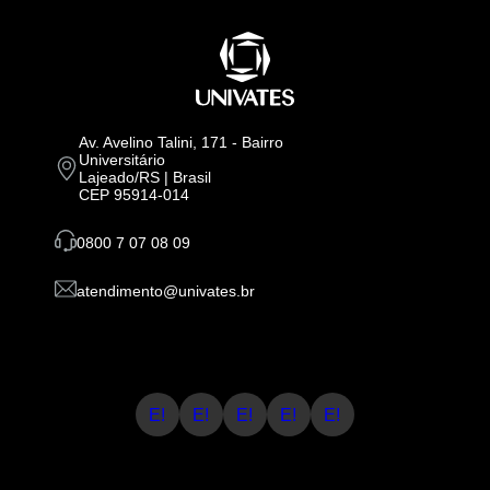
Av. Avelino Talini, 171 - Bairro
Universitário
Lajeado/RS | Brasil
CEP 95914-014
0800 7 07 08 09
atendimento@univates.br
E!
E!
E!
E!
E!