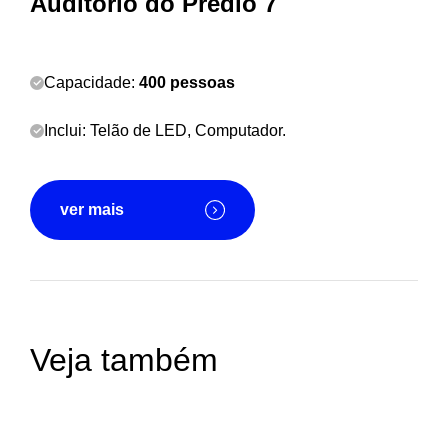
Auditório do Prédio 7
Capacidade:
400 pessoas
Inclui:
Telão de LED,
Computador.
ver mais
Auditórios
Veja também
Laboratórios de
Capacidade de até 400 pessoas
informática