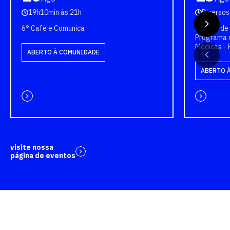
19h10min às 21h
Diversos
6° Café e Comunica
Bancas de 
Programa 
Médicas -
ABERTO À COMUNIDADE
ABERTO 
visite nossa
página de eventos