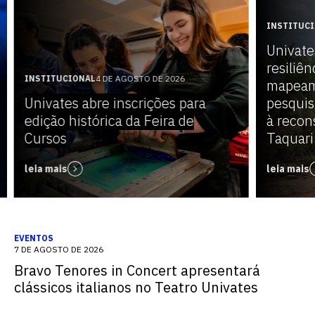
INSTITUC
Univate
resiliên
INSTITUCIONAL
4 DE AGOSTO DE 2026
mapeam
Univates abre inscrições para
pesquis
edição histórica da Feira de
à recon
Cursos
Taquari
leia mais
leia mais
EVENTOS
7 DE AGOSTO DE 2026
Bravo Tenores in Concert apresentará
clássicos italianos no Teatro Univates