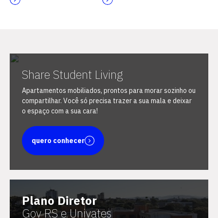
Escolha a vaga que você
Share Student Living
quer concorrer:
Apartamentos mobiliados, prontos para morar sozinho ou
compartilhar. Você só precisa trazer a sua mala e deixar
o espaço com a sua cara!
vagas para início de curso
quero conhecer
vagas a partir do 2º ano de curso
Plano Diretor
Gov RS e Univates