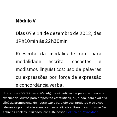
Módulo V
Dias 07 e 14 de dezembro de 2012, das
19h10min às 22h30min
Reescrita da modalidade oral para
modalidade escrita, cacoetes e
modismos linguísticos: uso de palavras
ou expressões por força de expressão
e concordância verbal
Utilizamos
cookies
neste
site
. Alguns são utilizados para melhorar sua
experiência, outros para propósitos estatísticos, ou, ainda, para avaliar a
eficácia promocional do nosso
site
e para oferecer produtos e serviços
relevantes por meio de anúncios personalizados. Para mais informações
Texto: Daiana Gomes Denardi
sobre os cookies utilizados, consulte nossa
Política de Privacidade
.