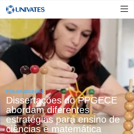
PÓS-GRADUAÇÃO
Dissertações do PPGECE
abordam diferentes
estratégias para ensino de
ciências e matemática