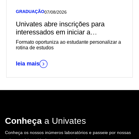
GRADUAÇÃO
07/08/2026
Univates abre inscrições para
interessados em iniciar a
graduação EaD em outubro
Formato oportuniza ao estudante personalizar a
rotina de estudos
leia mais
Conheça
a Univates
Conheça os nossos inúmeros laboratórios e passeie por nossas