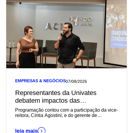
EMPRESAS & NEGÓCIOS
07/08/2026
Representantes da Univates
debatem impactos das
transformações sociais,
Programação contou com a participação da vice-
econômicas e geracionais na
reitora, Cíntia Agostini, e do gerente de
Marketing e Relacionamento com o Mercado da
empregabilidade durante reunião-
instituição, Daniel Wallerius
almoço da Acil
leia mais