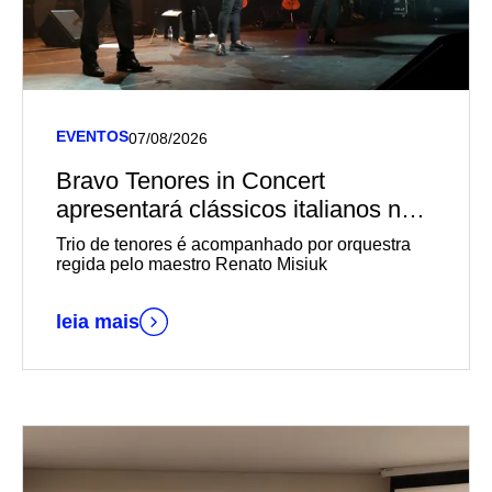
EVENTOS
07/08/2026
Bravo Tenores in Concert
apresentará clássicos italianos no
Teatro Univates
Trio de tenores é acompanhado por orquestra
regida pelo maestro Renato Misiuk
leia mais