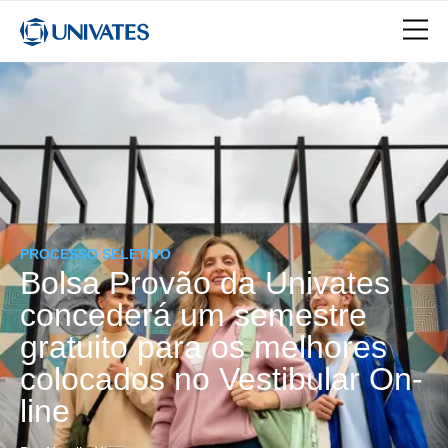
PROCESSO SELETIVO
Bolsa Provão da Univates
concederá um semestre
gratuito para os melhores
colocados no Vestibular On-
line