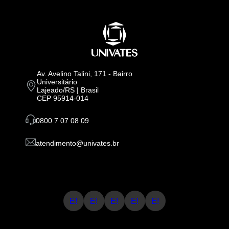
Av. Avelino Talini, 171 - Bairro
Universitário
Lajeado/RS | Brasil
CEP 95914-014
0800 7 07 08 09
atendimento@univates.br
E!
E!
E!
E!
E!