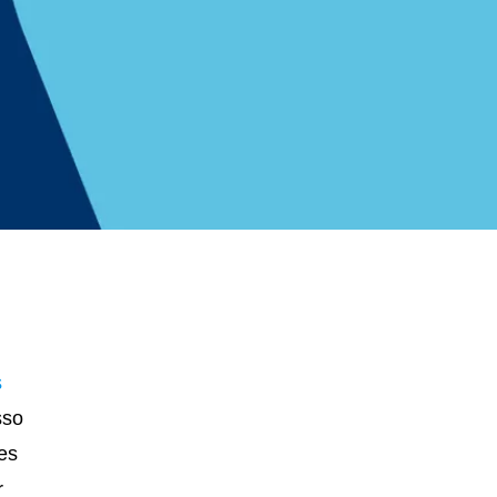
s
sso
es
r