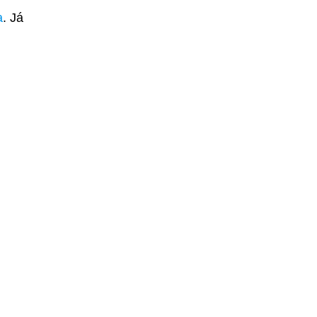
a
. Já