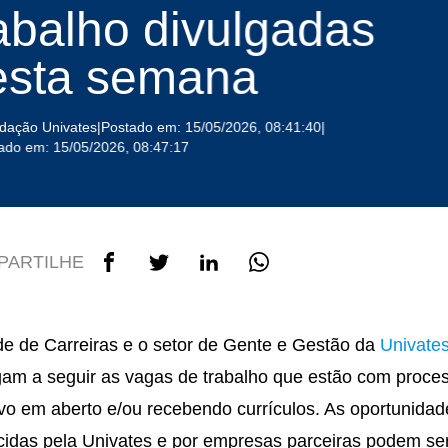
abalho divulgadas
esta semana
dação Univates
|
Postado em: 15/05/2026, 08:41:40
|
zado em: 15/05/2026, 08:47:17
PARTILHE
e de Carreiras e o setor de Gente e Gestão da
Univate
gam a seguir as vagas de trabalho que estão com proce
ivo em aberto e/ou recebendo currículos. As oportunidad
cidas pela Univates e por empresas parceiras podem se