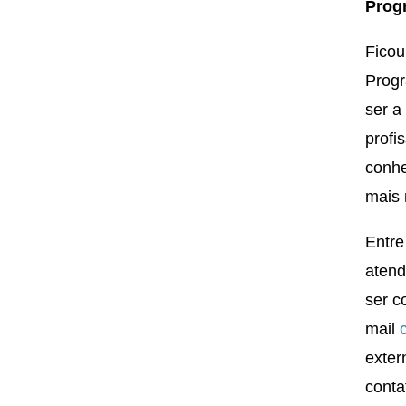
Prog
Ficou
Progr
ser a
profi
conhe
mais 
Entre
atend
ser c
mail
exter
conta