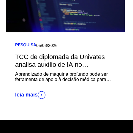
PESQUISA
05/08/2026
TCC de diplomada da Univates
analisa auxílio de IA no
diagnóstico de câncer de mama
Aprendizado de máquina profundo pode ser
ferramenta de apoio à decisão médica para
diagnósticos mais rápidos e precisos
leia mais