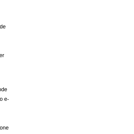
ode
er
ode
o e-
fone