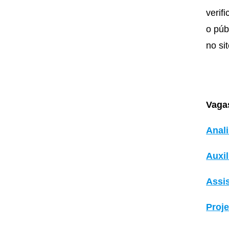
verif
o púb
no si
Vaga
Anali
Auxil
Assi
Proje