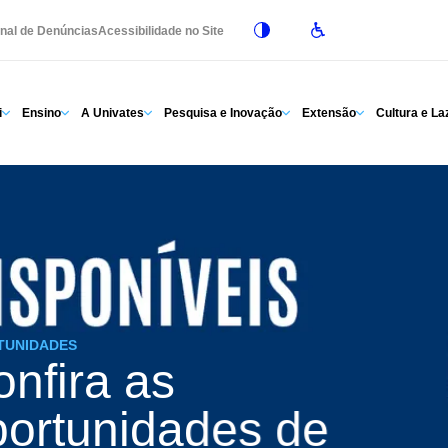
nal de Denúncias
Acessibilidade no Site
i
Ensino
A Univates
Pesquisa e Inovação
Extensão
Cultura e La
TUNIDADES
nfira as
portunidades de