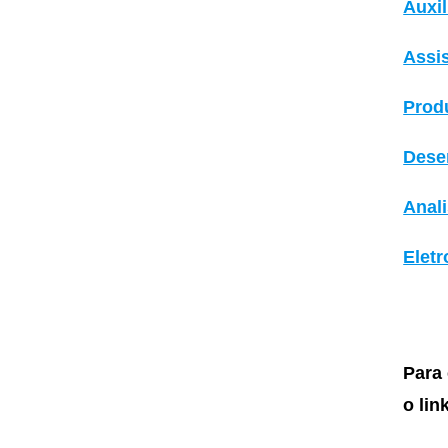
Auxil
Assi
Prod
Dese
Anal
Elet
Para 
o lin