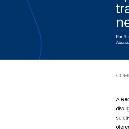
tr
n
Por Re
Atuali
COM
A Red
divul
selet
ofere