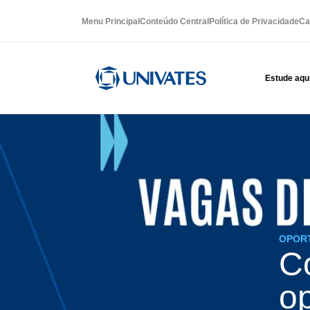
Menu Principal
Conteúdo Central
Política de Privacidade
Ca
Estude aqu
OPOR
Co
o