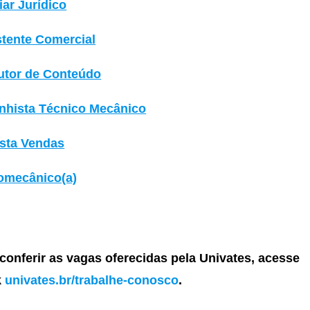
iar Jurídico
stente Comercial
utor de Conteúdo
nhista Técnico Mecânico
ista Vendas
romecânico(a)
conferir as vagas oferecidas pela Univates, acesse
k
univates.br/trabalhe-conosco
.