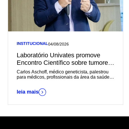
INSTITUCIONAL
04/08/2026
Laboratório Univates promove
Encontro Científico sobre tumores
germinativos
Carlos Aschoff, médico geneticista, palestrou
para médicos, profissionais da área da saúde e
estudantes de Medicina
leia mais