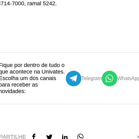
3714-7000, ramal 5242.
Fique por dentro de tudo o
que acontece na Univates.
Escolha um dos canais
Telegram
WhatsAp
para receber as
novidades:
PARTILHE