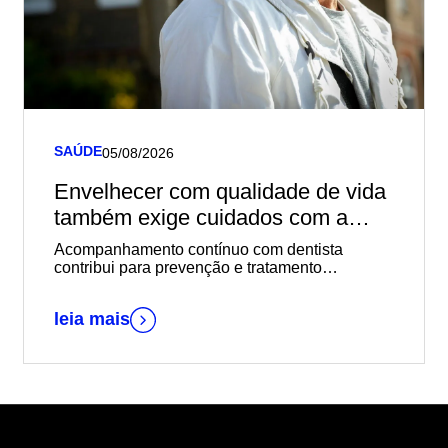
SAÚDE
05/08/2026
Envelhecer com qualidade de vida
também exige cuidados com a
saúde bucal
Acompanhamento contínuo com dentista
contribui para prevenção e tratamento
adequado de problemas comuns aos idosos
leia mais