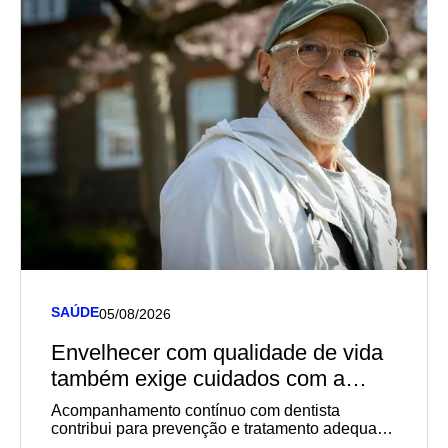
SAÚDE
05/08/2026
Envelhecer com qualidade de vida
também exige cuidados com a
saúde bucal
Acompanhamento contínuo com dentista
contribui para prevenção e tratamento adequado
de problemas comuns aos idosos