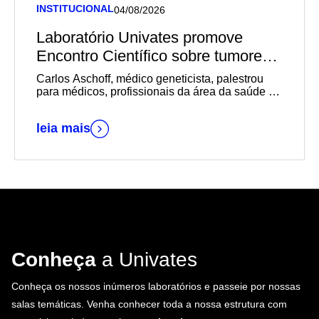
INSTITUCIONAL
04/08/2026
Laboratório Univates promove
Encontro Científico sobre tumores
germinativos
Carlos Aschoff, médico geneticista, palestrou
para médicos, profissionais da área da saúde e
estudantes de Medicina
leia mais
Conheça
a Univates
Conheça os nossos inúmeros laboratórios e passeie por nossas
salas temáticas. Venha conhecer toda a nossa estrutura com