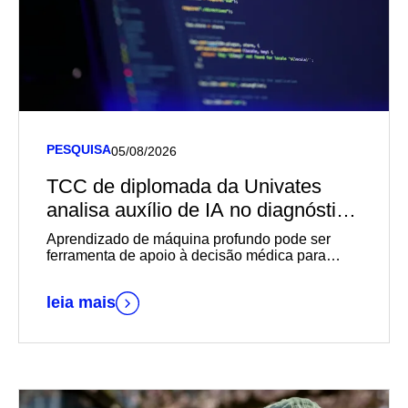
PESQUISA
05/08/2026
TCC de diplomada da Univates
analisa auxílio de IA no diagnóstico
de câncer de mama
Aprendizado de máquina profundo pode ser
ferramenta de apoio à decisão médica para
diagnósticos mais rápidos e precisos
leia mais