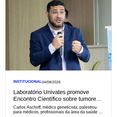
INSTITUCIONAL
04/08/2026
Laboratório Univates promove
Encontro Científico sobre tumores
germinativos
Carlos Aschoff, médico geneticista, palestrou
para médicos, profissionais da área da saúde e
estudantes de Medicina