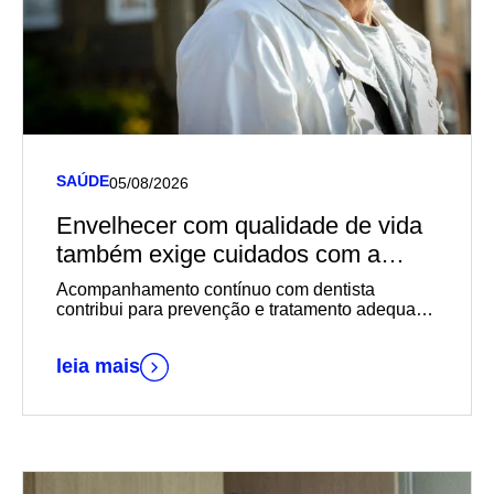
SAÚDE
05/08/2026
Envelhecer com qualidade de vida
também exige cuidados com a
saúde bucal
Acompanhamento contínuo com dentista
contribui para prevenção e tratamento adequado
de problemas comuns aos idosos
leia mais