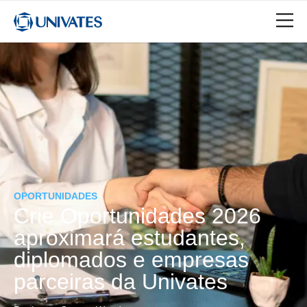
OPORTUNIDADES
Crie Oportunidades 2026
aproximará estudantes,
diplomados e empresas
parceiras da Univates