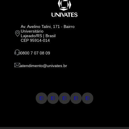
Av. Avelino Talini, 171 - Bairro
Universitário
Lajeado/RS | Brasil
CEP 95914-014
0800 7 07 08 09
atendimento@univates.br
E!
E!
E!
E!
E!