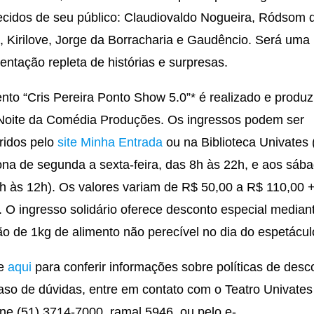
cidos de seu público: Claudiovaldo Nogueira, Ródsom 
, Kirilove, Jorge da Borracharia e Gaudêncio. Será uma
entação repleta de histórias e surpresas.
nto “Cris Pereira Ponto Show 5.0”* é realizado e produz
Noite da Comédia Produções. Os ingressos podem ser
ridos pelo
site Minha Entrada
ou na Biblioteca Univates
ona de segunda a sexta-feira, das 8h às 22h, e aos sáb
h às 12h). Os valores variam de R$ 50,00 a R$ 110,00 
. O ingresso solidário oferece desconto especial median
o de 1kg de alimento não perecível no dia do espetácu
ue
aqui
para conferir informações sobre políticas de desc
so de dúvidas, entre em contato com o Teatro Univates
one (51) 3714-7000, ramal 5946, ou pelo e-