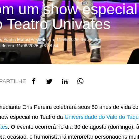
om um show especial
 Teatro Univates
is Pontin Matos
|
Postado em: 11/06/2026, 16:35:36
|
zado em: 11/06/2026, 16:38:54
PARTILHE
ediante Cris Pereira celebrará seus 50 anos de vida c
ow especial no Teatro da
Universidade do Vale do Taqua
tes
. O evento ocorrerá no dia 30 de agosto (domingo), 
Na ocasião, o humorista irá interpretar personagens mui