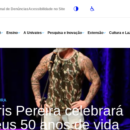
nal de Denúncias
Acessibilidade no Site
i
Ensino
A Univates
Pesquisa e Inovação
Extensão
Cultura e La
URA
is Pereira celebrará
eus 50 anos de vida