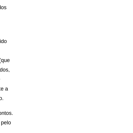
dos
ido
 (que
ados,
+
te a
lo.
ontos.
 pelo