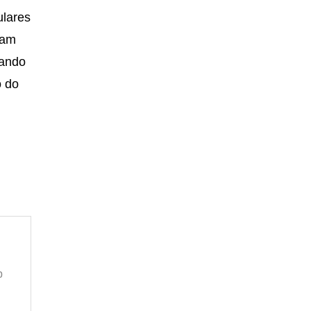
ulares
nam
tando
o do
p