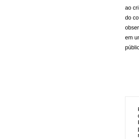
ao cr
do co
obser
em um
públi