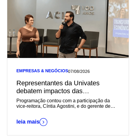
EMPRESAS & NEGÓCIOS
07/08/2026
Representantes da Univates
debatem impactos das
transformações sociais,
Programação contou com a participação da
econômicas e geracionais na
vice-reitora, Cíntia Agostini, e do gerente de
Marketing e Relacionamento com o Mercado da
empregabilidade durante reunião-
instituição, Daniel Wallerius
almoço da Acil
leia mais