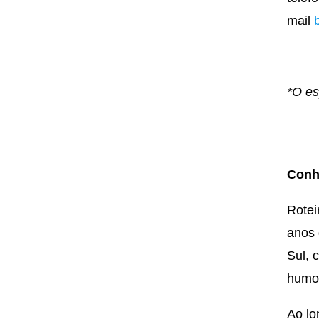
mail
*O es
Conh
Rotei
anos 
Sul, 
humor
Ao lo