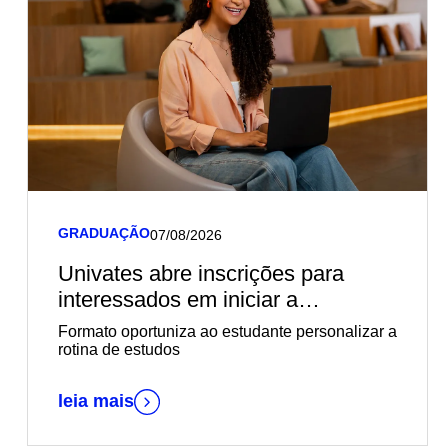
GRADUAÇÃO
07/08/2026
Univates abre inscrições para
interessados em iniciar a
graduação EaD em outubro
Formato oportuniza ao estudante personalizar a
rotina de estudos
leia mais