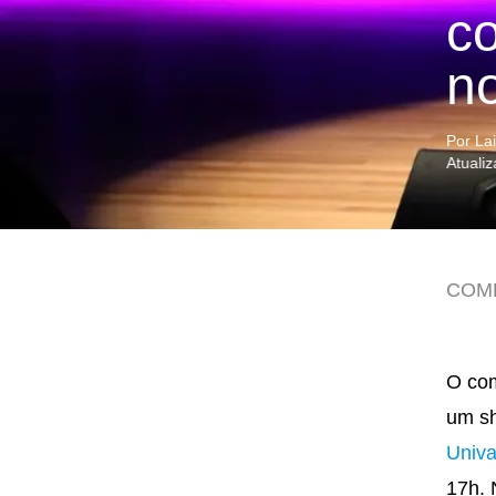
c
no
Por La
Atuali
COM
O com
um sh
Univa
17h. 