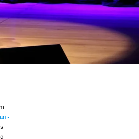
om
ri -
às
to