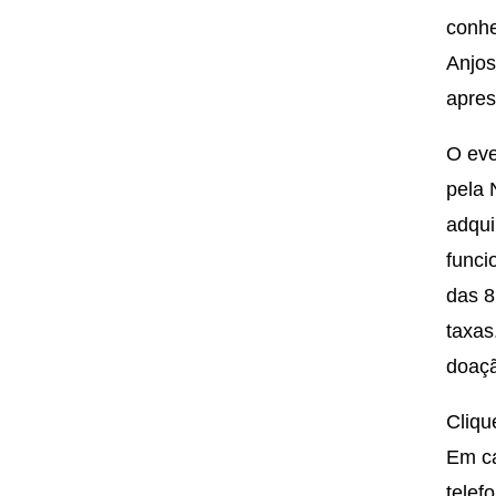
conhe
Anjos
apres
O eve
pela 
adqui
funci
das 8
taxas
doaçã
Cliq
Em ca
telef