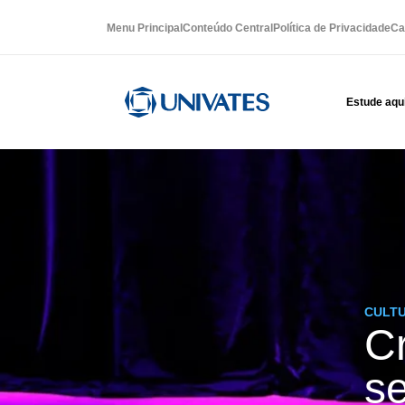
Menu Principal
Conteúdo Central
Política de Privacidade
Ca
Estude aqu
CULT
Cr
s