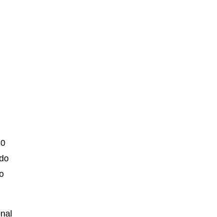
30
 do
do
onal