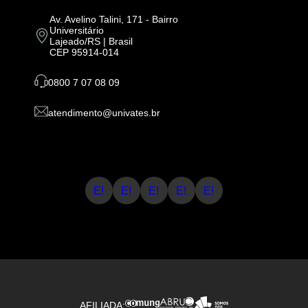
Av. Avelino Talini, 171 - Bairro
Universitário
Lajeado/RS | Brasil
CEP 95914-014
0800 7 07 08 09
atendimento@univates.br
E!
E!
E!
E!
E!
AFILIADA: