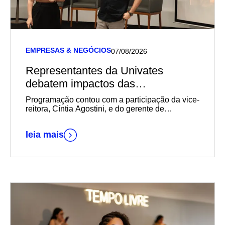
EMPRESAS & NEGÓCIOS
07/08/2026
Representantes da Univates
debatem impactos das
transformações sociais,
Programação contou com a participação da vice-
econômicas e geracionais na
reitora, Cíntia Agostini, e do gerente de
Marketing e Relacionamento com o Mercado da
empregabilidade durante reunião-
instituição, Daniel Wallerius
almoço da Acil
leia mais