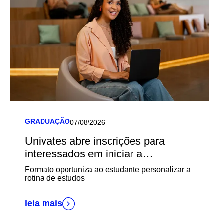
GRADUAÇÃO
07/08/2026
Univates abre inscrições para
interessados em iniciar a
graduação EaD em outubro
Formato oportuniza ao estudante personalizar a
rotina de estudos
leia mais