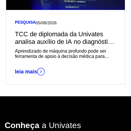
PESQUISA
05/08/2026
TCC de diplomada da Univates
analisa auxílio de IA no diagnóstico
de câncer de mama
Aprendizado de máquina profundo pode ser
ferramenta de apoio à decisão médica para
diagnósticos mais rápidos e precisos
leia mais
Conheça
a Univates