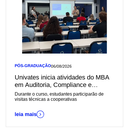
PÓS-GRADUAÇÃO
06/08/2026
Univates inicia atividades do MBA
em Auditoria, Compliance e
Governança em Cooperativas em
Durante o curso, estudantes participarão de
parceria com o Sescoop/RS
visitas técnicas a cooperativas
leia mais