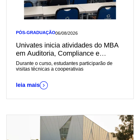
PÓS-GRADUAÇÃO
06/08/2026
Univates inicia atividades do MBA
em Auditoria, Compliance e
Governança em Cooperativas em
Durante o curso, estudantes participarão de
parceria com o Sescoop/RS
visitas técnicas a cooperativas
leia mais