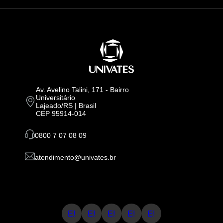
Av. Avelino Talini, 171 - Bairro
Universitário
Lajeado/RS | Brasil
CEP 95914-014
0800 7 07 08 09
atendimento@univates.br
E!
E!
E!
E!
E!