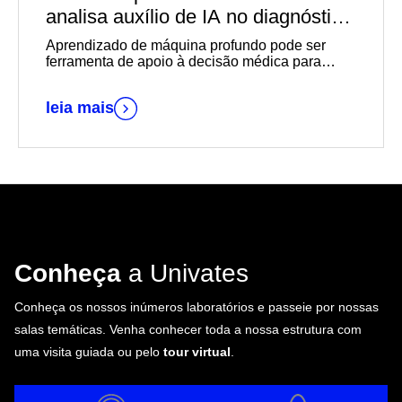
analisa auxílio de IA no diagnóstico
de câncer de mama
Aprendizado de máquina profundo pode ser
ferramenta de apoio à decisão médica para
diagnósticos mais rápidos e precisos
leia mais
Conheça
a Univates
Conheça os nossos inúmeros laboratórios e passeie por nossas
salas temáticas. Venha conhecer toda a nossa estrutura com
uma visita guiada ou pelo
tour virtual
.