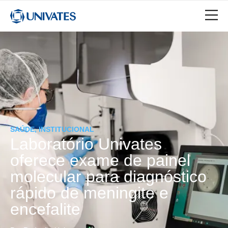
SAÚDE, INSTITUCIONAL
Laboratório Univates
oferece exame de painel
molecular para diagnóstico
rápido de meningite e
encefalite