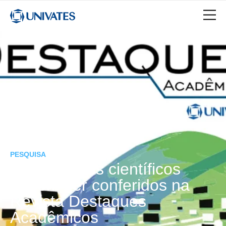
PESQUISA
Novos textos científicos
podem ser conferidos na
Revista Destaques
Acadêmicos