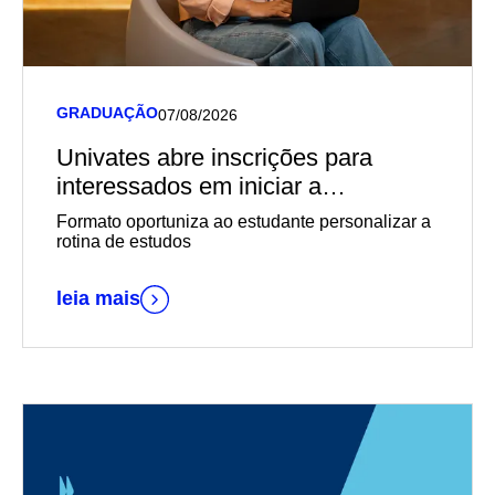
GRADUAÇÃO
07/08/2026
Univates abre inscrições para
interessados em iniciar a
graduação EaD em outubro
Formato oportuniza ao estudante personalizar a
rotina de estudos
leia mais