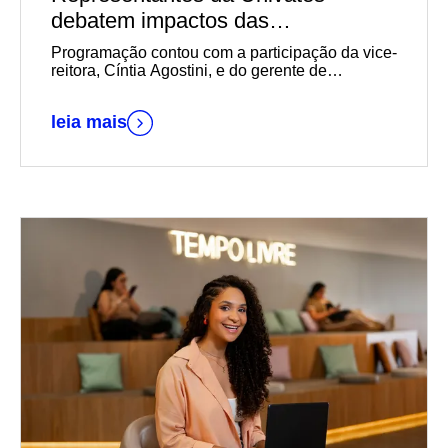
debatem impactos das
transformações sociais,
Programação contou com a participação da vice-
econômicas e geracionais na
reitora, Cíntia Agostini, e do gerente de
Marketing e Relacionamento com o Mercado da
empregabilidade durante reunião-
instituição, Daniel Wallerius
almoço da Acil
leia mais