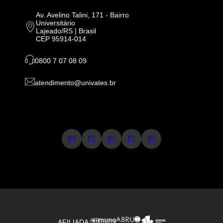
Av. Avelino Talini, 171 - Bairro
Universitário
Lajeado/RS | Brasil
CEP 95914-014
0800 7 07 08 09
atendimento@univates.br
E!
E!
E!
E!
E!
AFILIADA: