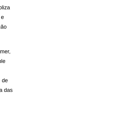
liza
 e
ção
hmer,
ble
 de
ma das