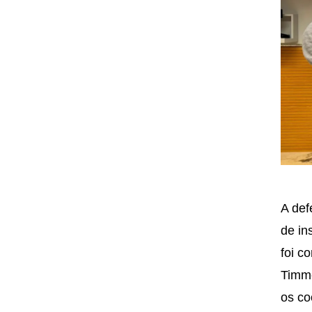
A def
de in
foi c
Timme
os co