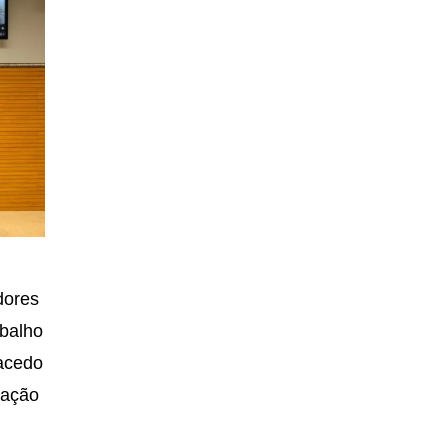
dores
abalho
Macedo
tação