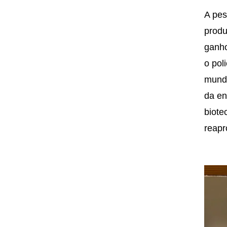
A pes
produ
ganho
o pol
mundo
da en
biote
reapr