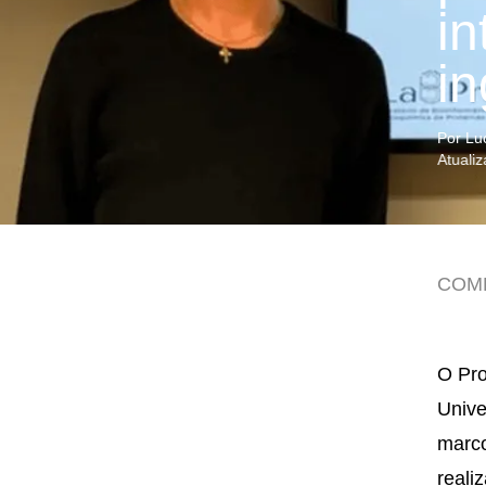
i
in
Por Lu
Atuali
COM
O Pro
Unive
marco
reali