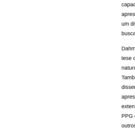
capac
apres
um di
busca
Dahme
tese 
natur
També
disse
apres
exten
PPG d
outro