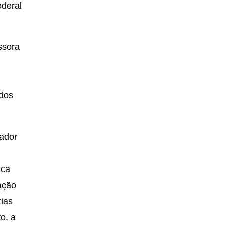
deral
ssora
 dos
cador
ica
pação
rias
o, a