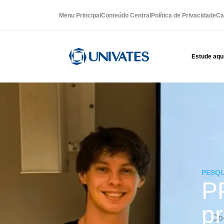
Menu Principal
Conteúdo Central
Política de Privacidade
Ca
Estude aqu
PESQU
P
pr