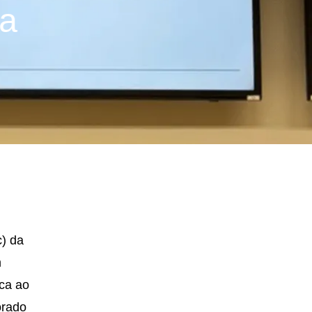
ua
) da
m
ca ao
orado