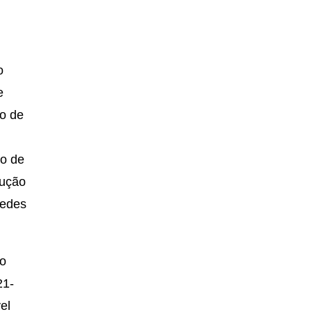
o
e
to de
to de
dução
redes
io
21-
el