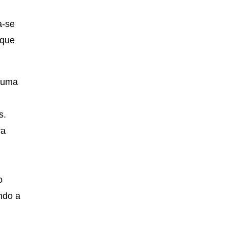
a-se
 que
r uma
s.
ra
o
ndo a