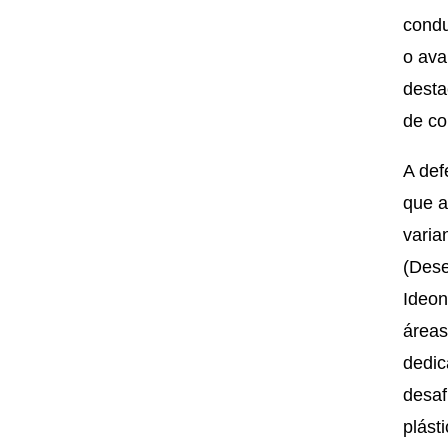
condu
o ava
desta
de co
A def
que a
varia
(Dese
Ideon
áreas
dedic
desaf
plást