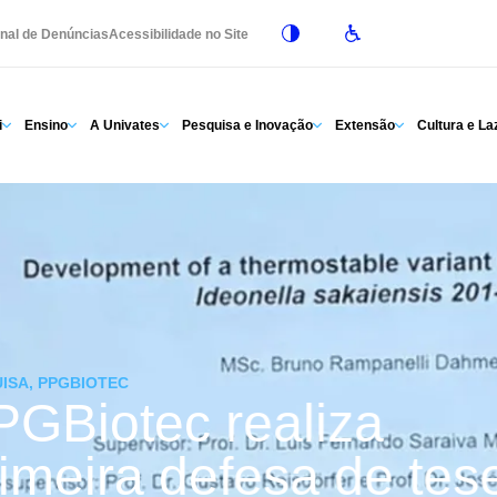
nal de Denúncias
Acessibilidade no Site
i
Ensino
A Univates
Pesquisa e Inovação
Extensão
Cultura e La
ISA, PPGBIOTEC
PGBiotec realiza
imeira defesa de tes