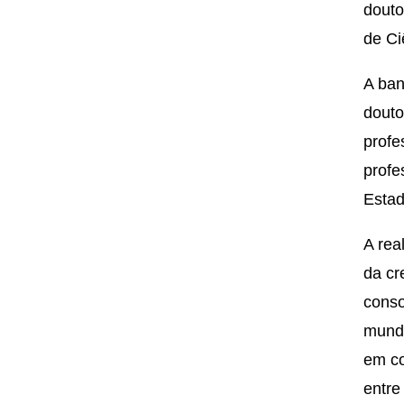
douto
de Ci
A ban
douto
profe
profe
Esta
A rea
da cr
conso
mundi
em co
entre