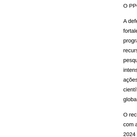
O PP
A def
forta
progr
recur
pesqu
inten
ações
cient
globa
O rec
com a
2024 