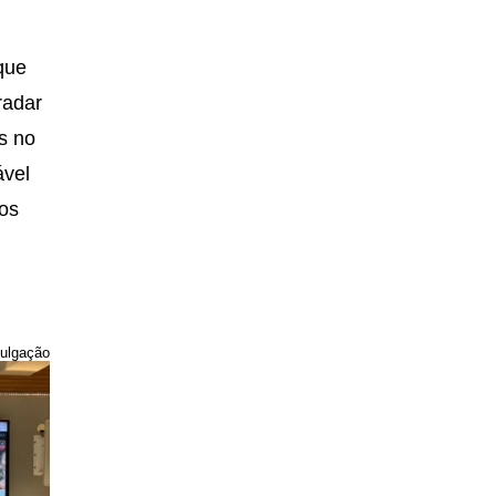
que
radar
os no
ável
sos
ulgação