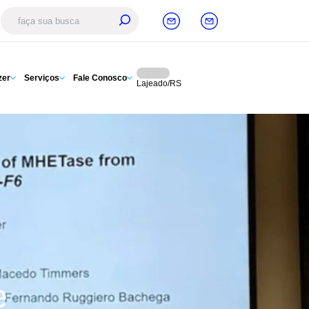
zer
Serviços
Fale Conosco
Lajeado/RS
e