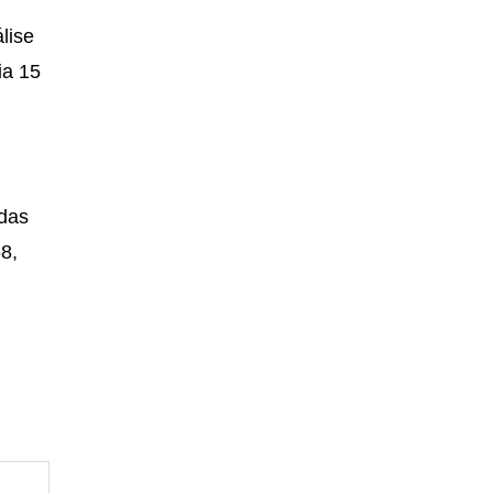
lise
ia 15
idas
58,