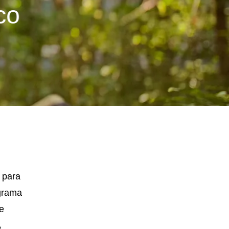
co
 para
ograma
e
A