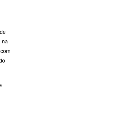
 de
o na
a com
 do
e