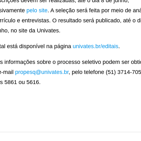
scrições devem ser realizadas, até o dia 8 de junho,
usivamente
pelo site
. A seleção será feita por meio de aná
rrículo e entrevistas. O resultado será publicado, até o d
nho, no site da Univates.
tal está disponível na página
univates.br/editais
.
s informações sobre o processo seletivo podem ser obt
e-mail
propesq@univates.br
, pelo telefone (51) 3714-70
s 5861 ou 5616.