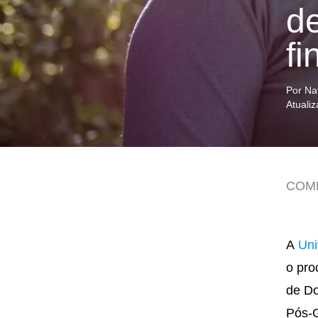
d
f
Por Na
Atuali
COM
A
Uni
o pro
de Do
Pós-