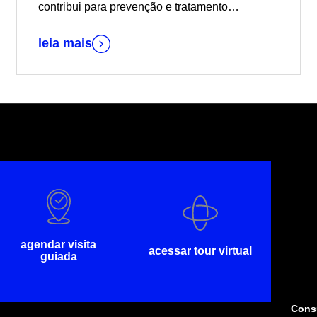
contribui para prevenção e tratamento
adequado de problemas comuns aos idosos
leia mais
agendar visita
acessar tour virtual
guiada
Consu