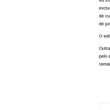
As in
excl
de cu
de ju
O edi
Outra
pelo 
ramai