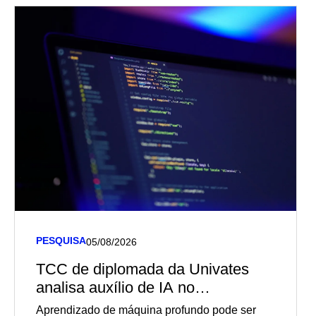
PESQUISA
05/08/2026
TCC de diplomada da Univates
analisa auxílio de IA no
diagnóstico de câncer de mama
Aprendizado de máquina profundo pode ser