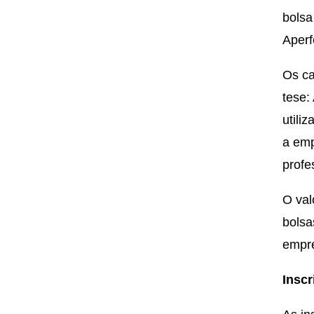
bolsa
Aperf
Os ca
tese:
utili
a emp
profe
O val
bolsa
empre
Inscr