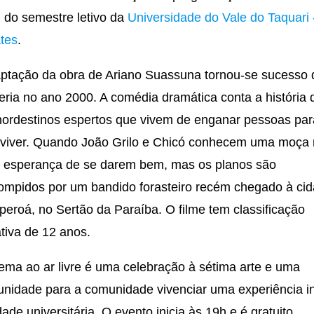
al do semestre letivo da
Universidade do Vale do Taquari 
tes
.
ptação da obra de Ariano Suassuna tornou-se sucesso 
teria no ano 2000. A comédia dramática conta a história 
nordestinos espertos que vivem de enganar pessoas par
viver. Quando João Grilo e Chicó conhecem uma moça r
 esperança de se darem bem, mas os planos são
rompidos por um bandido forasteiro recém chegado à ci
peroá, no Sertão da Paraíba. O filme tem classificação
ativa de 12 anos.
ema ao ar livre é uma celebração à sétima arte e uma
unidade para a comunidade vivenciar uma experiência i
dade universitária. O evento inicia às 19h e é gratuito.