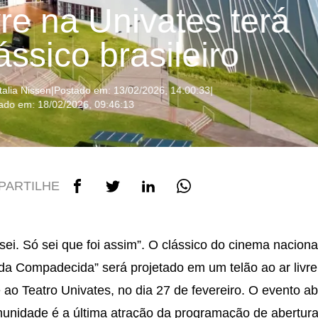
vre na Univates terá
ássico brasileiro
talia Nissen
|
Postado em: 13/02/2026, 14:00:33
|
zado em: 18/02/2026, 09:46:13
PARTILHE
sei. Só sei que foi assim”. O clássico do cinema naciona
da Compadecida” será projetado em um telão ao ar livr
e ao Teatro Univates, no dia 27 de fevereiro. O evento ab
unidade é a última atração da programação de abertur