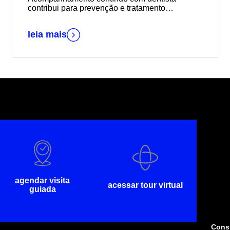
contribui para prevenção e tratamento
adequado de problemas comuns aos idosos
leia mais
agendar visita
acessar tour virtual
guiada
Consu