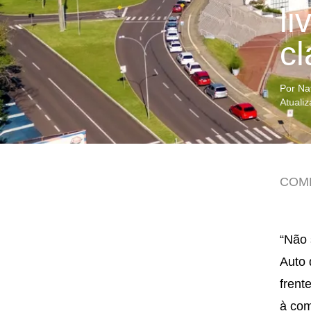
li
cl
Por Na
Atuali
COM
“Não 
Auto 
frent
à com