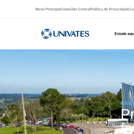
Menu Principal
Conteúdo Central
Política de Privacidade
Ca
Estude aqu
EVEN
P
fa