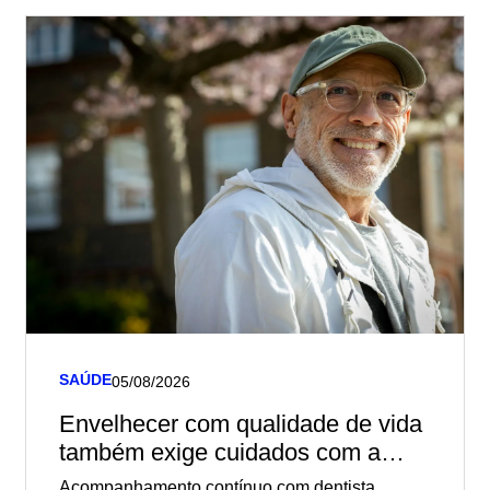
SAÚDE
05/08/2026
Envelhecer com qualidade de vida
também exige cuidados com a
saúde bucal
Acompanhamento contínuo com dentista