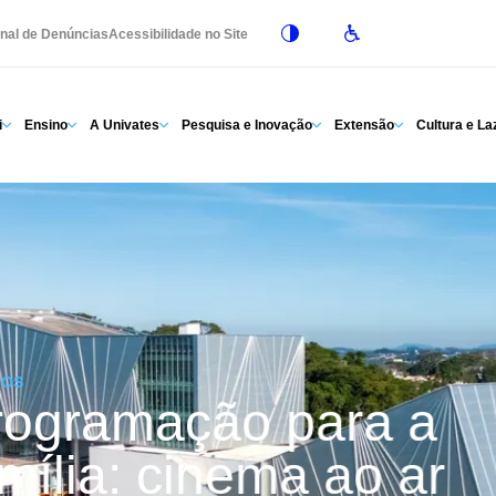
nal de Denúncias
Acessibilidade no Site
i
Ensino
A Univates
Pesquisa e Inovação
Extensão
Cultura e La
TOS
rogramação para a
mília: cinema ao ar