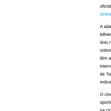
ofici
Univa
A ada
bilhe
dois 
sobre
têm a
inter
de Ta
indic
O cin
oport
na ci