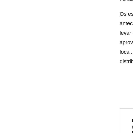
Os es
ante
levar
aprov
local
distr