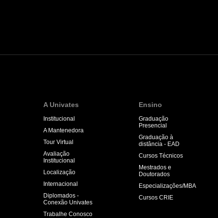
A Univates
Ensino
Institucional
Graduação
Presencial
A Mantenedora
Graduação à
Tour Virtual
distância - EAD
Avaliação
Cursos Técnicos
Institucional
Mestrados e
Localização
Doutorados
Internacional
Especializações/MBA
Diplomados -
Cursos CRIE
Conexão Univates
Trabalhe Conosco