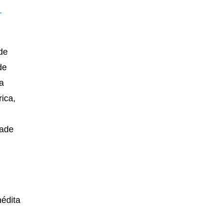
-
de
de
a
ica,
dade
nédita