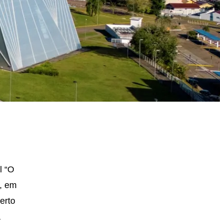
l “O
e, em
erto
a