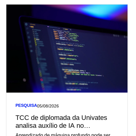
PESQUISA
05/08/2026
TCC de diplomada da Univates
analisa auxílio de IA no
diagnóstico de câncer de mama
Aprendizado de máquina profundo pode ser