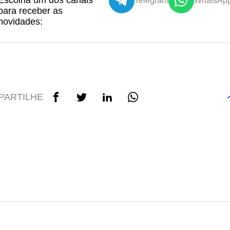
Escolha um dos canais
Telegram
WhatsAp
para receber as
novidades:
PARTILHE