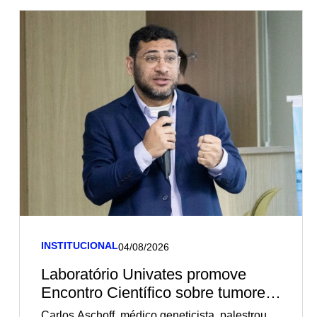
INSTITUCIONAL
04/08/2026
Laboratório Univates promove
Encontro Científico sobre tumores
germinativos
Carlos Aschoff, médico geneticista, palestrou