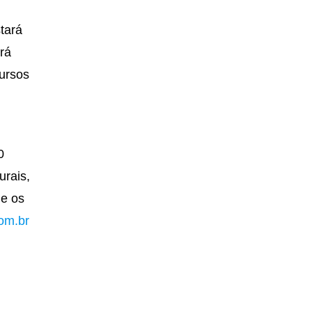
tará
erá
cursos
0
urais,
 e os
om.br