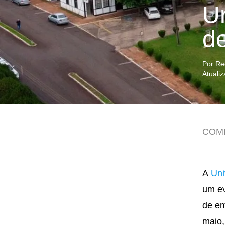
Un
d
Por Re
Atuali
COM
A
Uni
um ev
de em
maio,