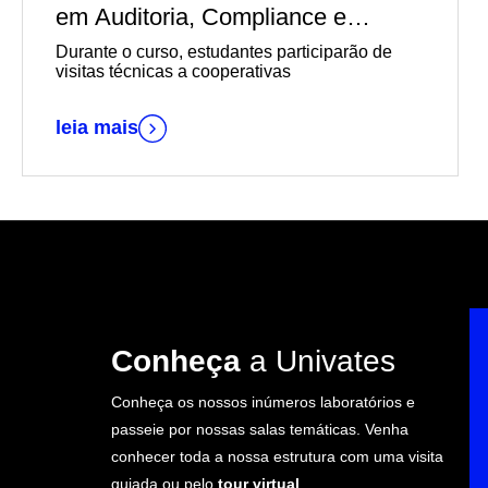
em Auditoria, Compliance e
Governança em Cooperativas em
Durante o curso, estudantes participarão de
parceria com o Sescoop/RS
visitas técnicas a cooperativas
leia mais
Conheça
a Univates
Conheça os nossos inúmeros laboratórios e
passeie por nossas salas temáticas. Venha
conhecer toda a nossa estrutura com uma visita
guiada ou pelo
tour virtual
.