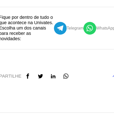
Fique por dentro de tudo o
que acontece na Univates.
Escolha um dos canais
Telegram
WhatsAp
para receber as
novidades:
PARTILHE