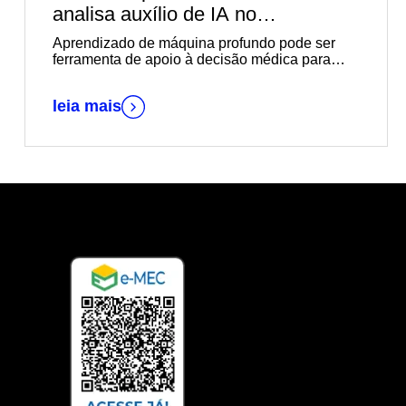
analisa auxílio de IA no
diagnóstico de câncer de mama
Aprendizado de máquina profundo pode ser
ferramenta de apoio à decisão médica para
diagnósticos mais rápidos e precisos
leia mais