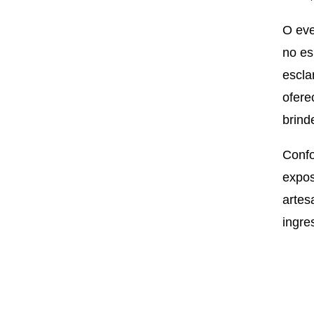
O eve
no es
escla
ofere
brind
Confo
expos
artes
ingre