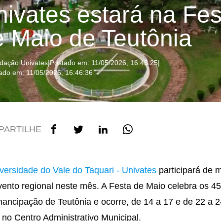
ivates estará na Fes
e Maio de Teutônia
dação Univates
|
Postado em: 11/05/2026, 16:45:25
|
zado em: 11/05/2026, 16:46:36
PARTILHE
versidade do Vale do Taquari - Univates
participará de 
ento regional neste mês. A Festa de Maio celebra os 4
ancipação de Teutônia e ocorre, de 14 a 17 e de 22 a 2
 no Centro Administrativo Municipal.