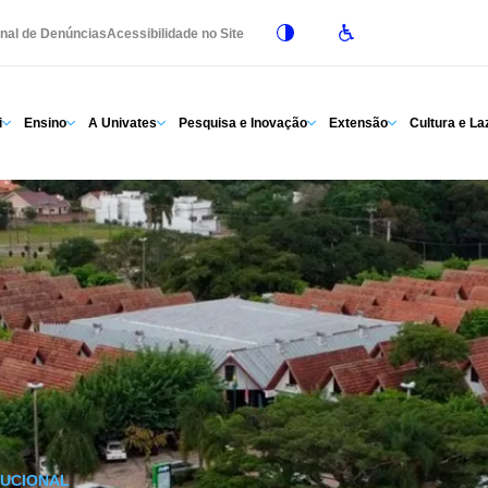
nal de Denúncias
Acessibilidade no Site
i
Ensino
A Univates
Pesquisa e Inovação
Extensão
Cultura e La
TUCIONAL