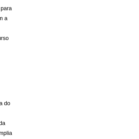
 para
m a
urso
a do
 da
mplia