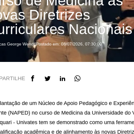
urso de Medicina às
vas Diretrizes
rriculares Nacionais
cas George Wendt
|
Postado em: 08/07/2026, 07:30:00
PARTILHE
lantação de um Núcleo de Apoio Pedagógico e Experiên
te (NAPED) no curso de Medicina da Universidade do 
quari - Univates tem se demonstrado como uma ferram
alificação acadêmica e de alinhamento às novas Diretri