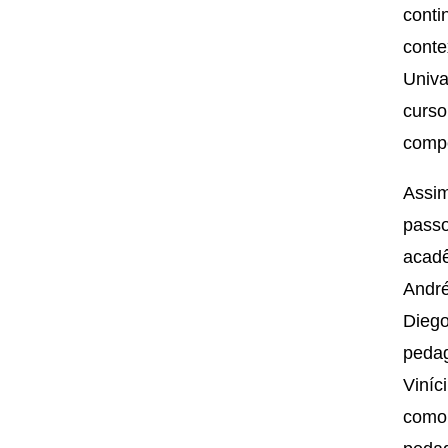
conti
conte
Univa
curso
compe
Assim
passo
acadê
André
Diego
pedag
Viníc
como 