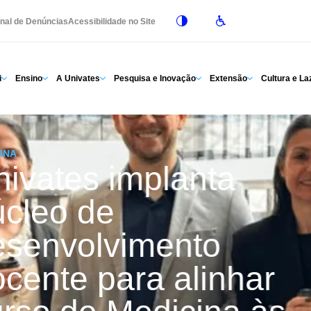
nal de Denúncias
Acessibilidade no Site
i
Ensino
A Univates
Pesquisa e Inovação
Extensão
Cultura e La
INA
nivates implanta
úcleo de
esenvolvimento
cente para alinhar