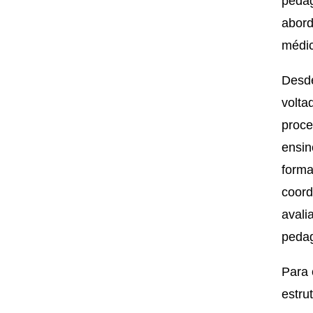
pedag
abord
médi
Desd
volta
proce
ensin
forma
coord
avali
pedag
Para 
estru