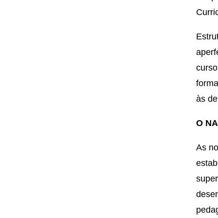
Curri
Estru
aperf
curso
forma
às d
O N
As no
estab
super
desen
pedag