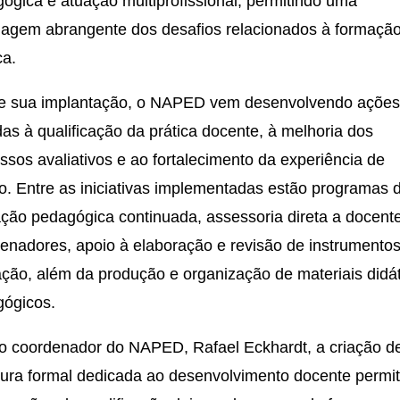
ógica e atuação multiprofissional, permitindo uma
agem abrangente dos desafios relacionados à formaçã
ca.
e sua implantação, o NAPED vem desenvolvendo açõe
das à qualificação da prática docente, à melhoria dos
ssos avaliativos e ao fortalecimento da experiência de
o. Entre as iniciativas implementadas estão programas 
ção pedagógica continuada, assessoria direta a docent
enadores, apoio à elaboração e revisão de instrumento
ação, além da produção e organização de materiais didát
ógicos.
o coordenador do NAPED, Rafael Eckhardt, a criação 
tura formal dedicada ao desenvolvimento docente permi