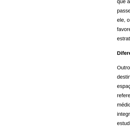
que a
passe
ele, 
favor
estra
Dife
Outro
desti
espaç
refer
médic
integ
estud