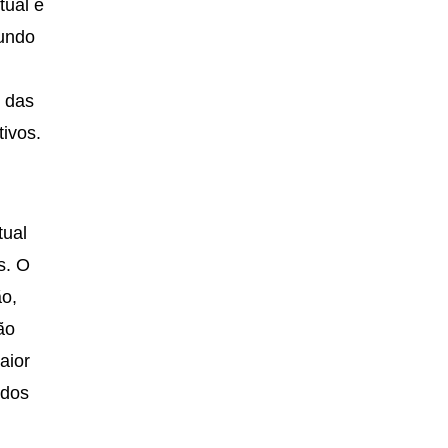
tual e
gundo
o das
tivos.
tual
s. O
ão,
ão
aior
 dos