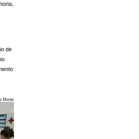
horia,
ão de
as
amento
le Morás