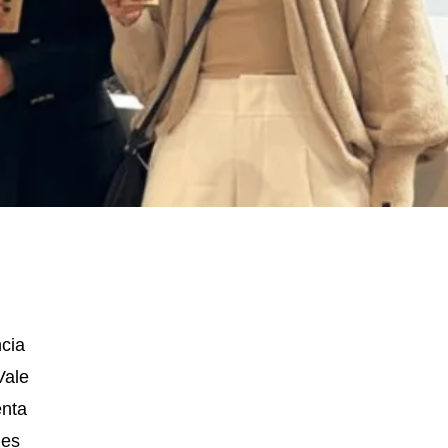
cia
Vale
enta
zes