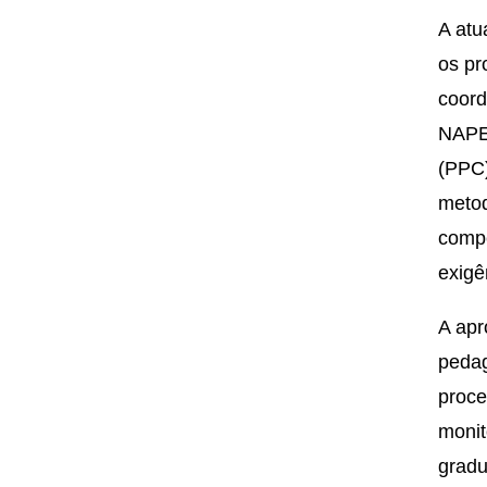
A atu
os pr
coord
NAPED
(PPC)
metod
compe
exigê
A apr
pedag
proce
monit
gradu