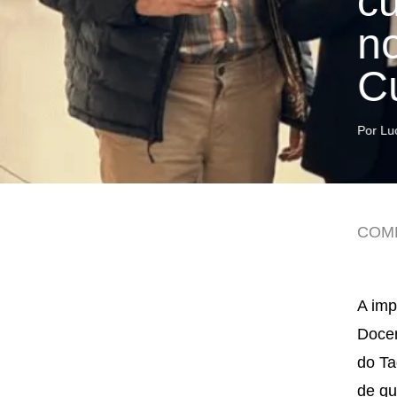
c
no
Cu
Por Lu
COM
A imp
Docen
do Ta
de qu