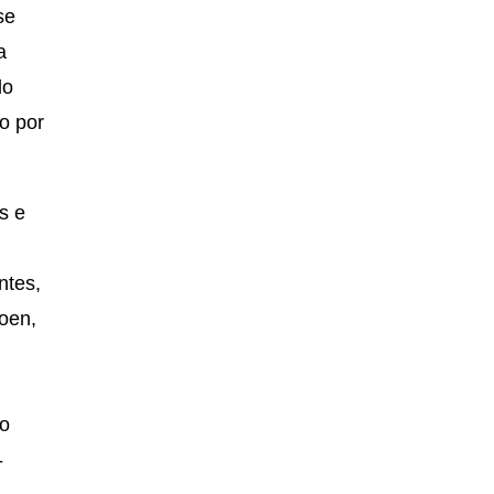
se
a
do
ão por
is e
ntes,
oen,
r
,
po
-