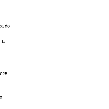
ca do
ada
2025,
ão