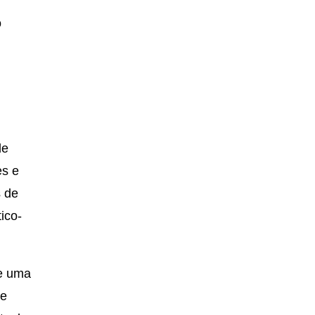
o
s
de
es e
s de
ico-
de uma
te