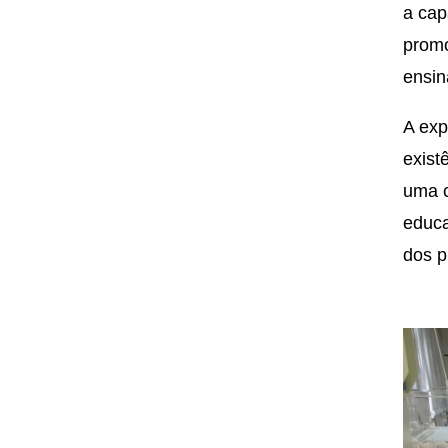
a cap
promo
ensin
A exp
exist
uma c
educa
dos p