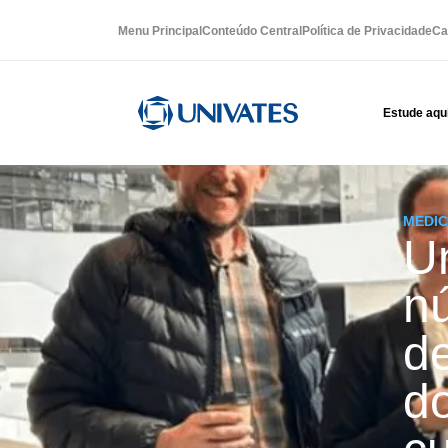
Menu Principal
Conteúdo Central
Política de Privacidade
Ca
Estude aqu
MEDIC
U
n
d
do