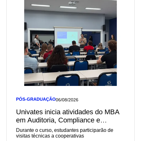
PÓS-GRADUAÇÃO
06/08/2026
Univates inicia atividades do MBA
em Auditoria, Compliance e
Governança em Cooperativas em
Durante o curso, estudantes participarão de
parceria com o Sescoop/RS
visitas técnicas a cooperativas