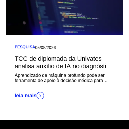
PESQUISA
05/08/2026
TCC de diplomada da Univates
analisa auxílio de IA no diagnóstico
de câncer de mama
Aprendizado de máquina profundo pode ser
ferramenta de apoio à decisão médica para
diagnósticos mais rápidos e precisos
leia mais