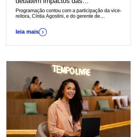
debatem impactos das
transformações sociais,
Programação contou com a participação da vice-
econômicas e geracionais na
reitora, Cíntia Agostini, e do gerente de
Marketing e Relacionamento com o Mercado da
empregabilidade durante reunião-
instituição, Daniel Wallerius
almoço da Acil
leia mais