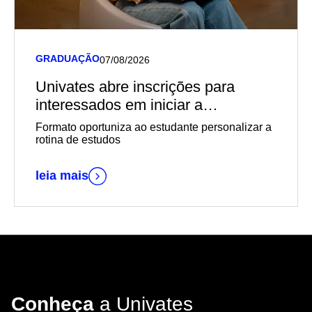
GRADUAÇÃO
07/08/2026
Univates abre inscrições para
interessados em iniciar a
graduação EaD em outubro
Formato oportuniza ao estudante personalizar a
rotina de estudos
leia mais
Conheça
a Univates