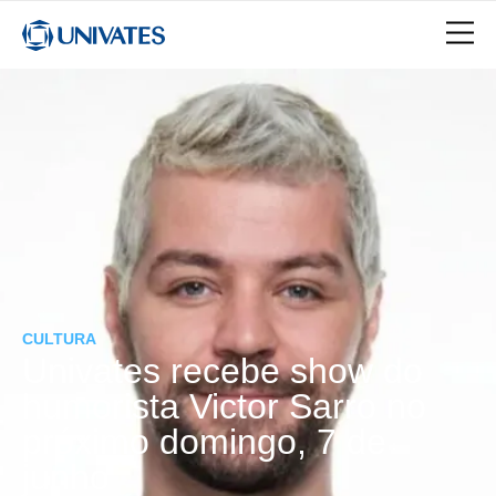
CULTURA
Univates recebe show do
humorista Victor Sarro no
próximo domingo, 7 de
junho