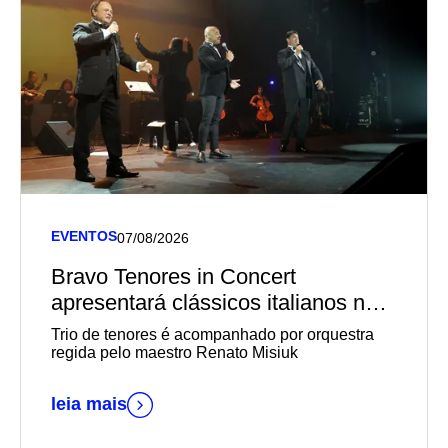
EVENTOS
07/08/2026
Bravo Tenores in Concert
apresentará clássicos italianos no
Teatro Univates
Trio de tenores é acompanhado por orquestra
regida pelo maestro Renato Misiuk
leia mais