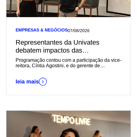
EMPRESAS & NEGÓCIOS
07/08/2026
Representantes da Univates
debatem impactos das
transformações sociais,
Programação contou com a participação da vice-
econômicas e geracionais na
reitora, Cíntia Agostini, e do gerente de
Marketing e Relacionamento com o Mercado da
empregabilidade durante reunião-
instituição, Daniel Wallerius
almoço da Acil
leia mais