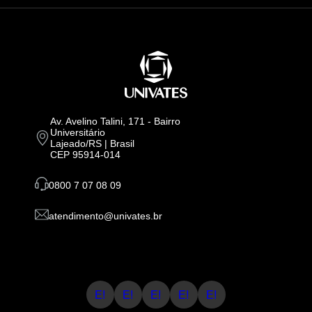
Av. Avelino Talini, 171 - Bairro
Universitário
Lajeado/RS | Brasil
CEP 95914-014
0800 7 07 08 09
atendimento@univates.br
E!
E!
E!
E!
E!