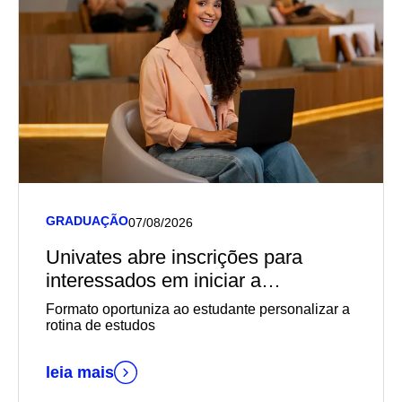
GRADUAÇÃO
07/08/2026
Univates abre inscrições para
interessados em iniciar a
graduação EaD em outubro
Formato oportuniza ao estudante personalizar a
rotina de estudos
leia mais