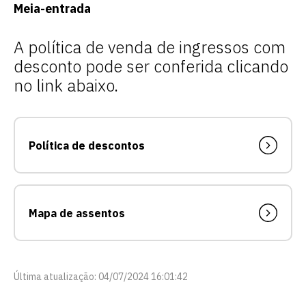
Meia-entrada
A política de venda de ingressos com
desconto pode ser conferida clicando
no link abaixo.
Escolha a vaga que você
Política de descontos
quer concorrer:
Mapa de assentos
vagas para início de curso
vagas a partir do 2º ano de curso
Última atualização: 04/07/2024 16:01:42