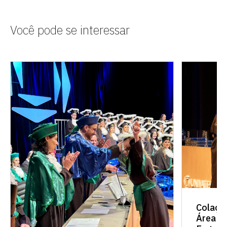
Você pode se interessar
Colaçã
Área de