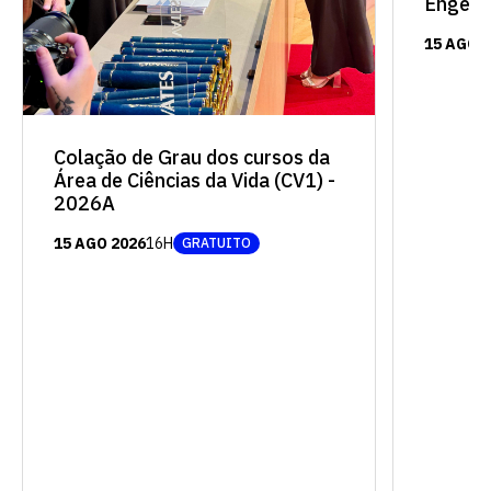
Engenh
15 AGO 
Colação de Grau dos cursos da
Área de Ciências da Vida (CV1) -
2026A
15 AGO 2026
16H
GRATUITO