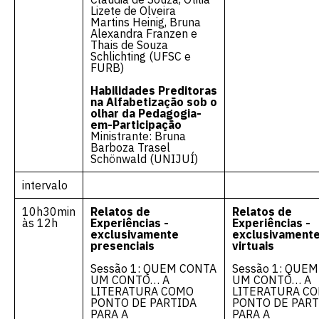
Lizete de Olveira
Martins Heinig, Bruna
Alexandra Franzen e
Thais de Souza
Schlichting (UFSC e
FURB)
Habilidades Preditoras
na Alfabetização sob o
olhar da Pedagogia-
em-Participação
Ministrante: Bruna
Barboza Trasel
Schönwald (UNIJUÍ)
intervalo
10h30min
Relatos de
Relatos de
às 12h
Experiências -
Experiências -
exclusivamente
exclusivament
presenciais
virtuais
Sessão 1: QUEM CONTA
Sessão 1: QUE
UM CONTO… A
UM CONTO… A
LITERATURA COMO
LITERATURA C
PONTO DE PARTIDA
PONTO DE PART
PARA A
PARA A