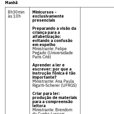
Manhã
8h30min
Minicursos -
às 10h
exclusivamente
presenciais
Preparando a visão da
criança para a
alfabetização:
evitando a confusão
em espelho
Ministrante: Felipe
Pegado (Universidade
Paris Cité)
Escolha a vaga que você
Aprender a ler e
quer concorrer:
escrever: por que a
instrução fônica é tão
importante?
Ministrante: Ana Paula
Rigatti-Scherer (UFRGS)
vagas para início de curso
Criar para ler:
produção de materiais
para a compreensão
vagas a partir do 2º ano de curso
leitora
Ministrante: Brendom
da Cunha Lussani