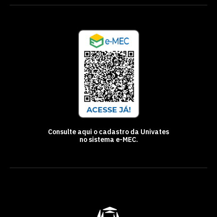
Consulte aqui o cadastro da Univates
no sistema e-MEC.