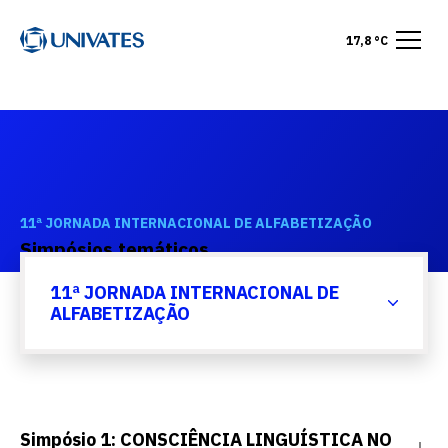
17,8 °C
11ª JORNADA INTERNACIONAL DE ALFABETIZAÇÃO
Simpósios temáticos
11ª JORNADA INTERNACIONAL DE
ALFABETIZAÇÃO
Simpósio 1: CONSCIÊNCIA LINGUÍSTICA NO