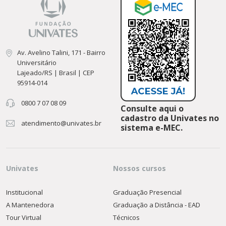
Av. Avelino Talini, 171 - Bairro
Universitário
Lajeado/RS | Brasil | CEP
95914-014
0800 7 07 08 09
Consulte aqui o
cadastro da Univates no
atendimento@univates.br
sistema e-MEC.
Univates
Nossos cursos
Institucional
Graduação Presencial
A Mantenedora
Graduação a Distância - EAD
Tour Virtual
Técnicos