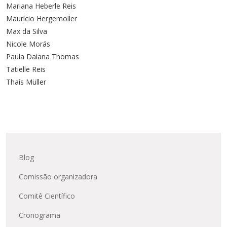
Cursos de Idiomas
Diplomados
Univates & Você - Comunidade
Escolas
Mariana Heberle Reis
Maurício Hergemoller
Residências Médicas
Trabalhe Conosco
Orquestra Gustavo Adolfo
Max da Silva
Univates
Nicole Morás
Paula Daiana Thomas
Tatielle Reis
Thaís Müller
Blog
Comissão organizadora
Comitê Científico
Cronograma