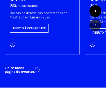
Diversos horários
17h
Bancas de defesa das dissertações do
Colação de
Mestrado em Ensino - 2026
Ciências H
(CHSA 1) -
ABERTO À COMUNIDADE
ABERTO 
visite nossa
página de eventos