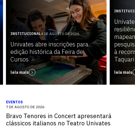
INSTITUC
Univate
resiliên
INSTITUCIONAL
4 DE AGOSTO DE 2026
mapeam
Univates abre inscrições para
pesquis
edição histórica da Feira de
à recon
Cursos
Taquari
leia mais
leia mais
EVENTOS
7 DE AGOSTO DE 2026
Bravo Tenores in Concert apresentará
clássicos italianos no Teatro Univates