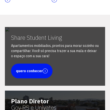
Escolha a vaga que você
Share Student Living
quer concorrer:
Apartamentos mobiliados, prontos para morar sozinho ou
compartilhar. Você só precisa trazer a sua mala e deixar
o espaço com a sua cara!
vagas para início de curso
quero conhecer
vagas a partir do 2º ano de curso
Plano Diretor
Gov RS e Univates