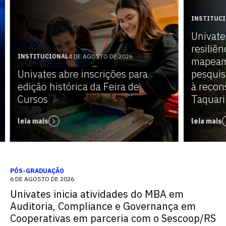
INSTITUC
Univate
resiliên
INSTITUCIONAL
4 DE AGOSTO DE 2026
mapeam
Univates abre inscrições para
pesquis
edição histórica da Feira de
à recon
Cursos
Taquari
leia mais
leia mais
PÓS-GRADUAÇÃO
6 DE AGOSTO DE 2026
Univates inicia atividades do MBA em
Auditoria, Compliance e Governança em
Cooperativas em parceria com o Sescoop/RS