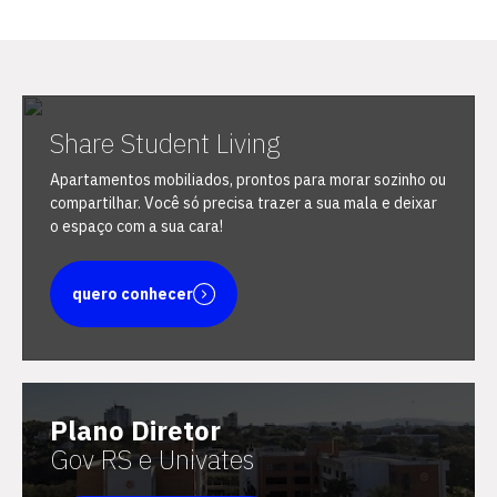
Share Student Living
Escolha a vaga que você
Apartamentos mobiliados, prontos para morar sozinho ou
quer concorrer:
compartilhar. Você só precisa trazer a sua mala e deixar
o espaço com a sua cara!
vagas para início de curso
quero conhecer
vagas a partir do 2º ano de curso
Plano Diretor
Gov RS e Univates