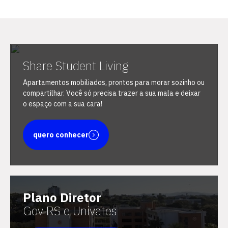
Share Student Living
Escolha a vaga que você
Apartamentos mobiliados, prontos para morar sozinho ou
quer concorrer:
compartilhar. Você só precisa trazer a sua mala e deixar
o espaço com a sua cara!
vagas para início de curso
quero conhecer
vagas a partir do 2º ano de curso
Plano Diretor
Gov RS e Univates