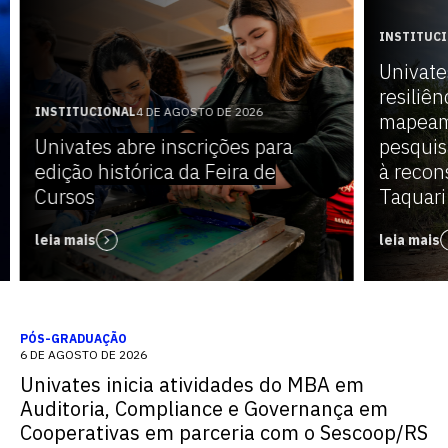
INSTITUC
Univate
resiliên
INSTITUCIONAL
4 DE AGOSTO DE 2026
mapeam
Univates abre inscrições para
pesquis
edição histórica da Feira de
à recon
Cursos
Taquari
leia mais
leia mais
PÓS-GRADUAÇÃO
6 DE AGOSTO DE 2026
Univates inicia atividades do MBA em
Auditoria, Compliance e Governança em
Cooperativas em parceria com o Sescoop/RS