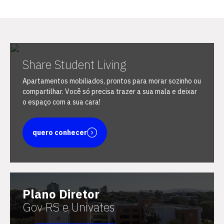
Share Student Living
Escolha a vaga que você
Apartamentos mobiliados, prontos para morar sozinho ou
quer concorrer:
compartilhar. Você só precisa trazer a sua mala e deixar
o espaço com a sua cara!
vagas para início de curso
quero conhecer
vagas a partir do 2º ano de curso
Plano Diretor
Gov RS e Univates