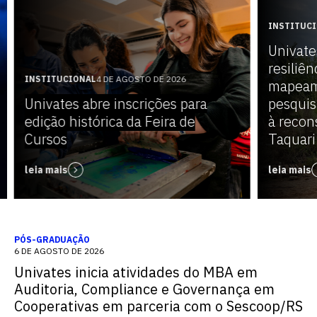
INSTITUC
Univate
resiliên
INSTITUCIONAL
4 DE AGOSTO DE 2026
mapeam
Univates abre inscrições para
pesquis
edição histórica da Feira de
à recon
Cursos
Taquari
leia mais
leia mais
PÓS-GRADUAÇÃO
6 DE AGOSTO DE 2026
Univates inicia atividades do MBA em
Auditoria, Compliance e Governança em
Cooperativas em parceria com o Sescoop/RS