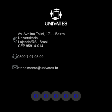
Av. Avelino Talini, 171 - Bairro
Universitário
Lajeado/RS | Brasil
CEP 95914-014
0800 7 07 08 09
atendimento@univates.br
E!
E!
E!
E!
E!